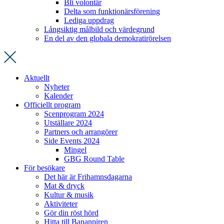
Bli volontär
Delta som funktionärsförening
Lediga uppdrag
Långsiktig målbild och värdegrund
En del av den globala demokratirörelsen
Aktuellt
Nyheter
Kalender
Officiellt program
Scenprogram 2024
Utställare 2024
Partners och arrangörer
Side Events 2024
Mingel
GBG Round Table
För besökare
Det här är Frihamnsdagarna
Mat & dryck
Kultur & musik
Aktiviteter
Gör din röst hörd
Hitta till Bananpiren