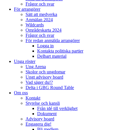
Frågor och svar
För arrangörer
Sätt att medverka
Anmälan 2024
Wildcards
Områdeskarta 2024
Frågor och svar
För redan anmälda arrangörer
Logga in
Kontakta politiska partier
Delbart material
Unga röster
Ung Arena
Skolor och ungdomar
Ungt advisory board
Vad säger du!?
Delta i GBG Round Table
Om oss
Kontakt
Styrelse och kansli
Från idé till verklighet
Dokument
Advisory board
Engagera dig!
Bli medlem