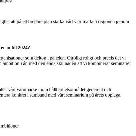
ndqvist.
lighet att på ett bredare plan stärka vårt varumärke i regionen genom
r in till 2024?
anisationer som deltog i panelen. Otroligt roligt och precis det vi
ambition i år, med den enda skillnaden att vi kombinerar seminariet
 gäller vårt varumärke inom hållbarhetsområdet generellt och
sentera konkret i samband med vårt seminarium på årets upplaga.
ambitioner.