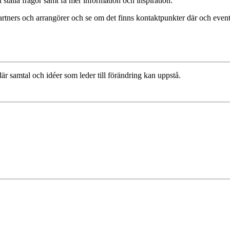
t ställa frågor samt få mer information och inspiration.
tners och arrangörer och se om det finns kontaktpunkter där och eventu
r samtal och idéer som leder till förändring kan uppstå.