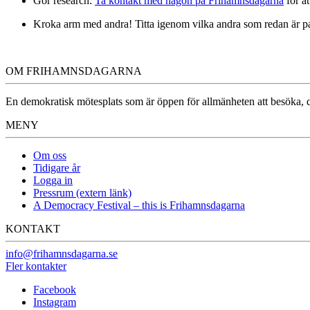
Gör research:
Ta kontakt med någon på Frihamnsdagarna
för at
Kroka arm med andra! Titta igenom vilka andra som redan är par
OM FRIHAMNSDAGARNA
En demokratisk mötesplats som är öppen för allmänheten att besöka, dä
MENY
Om oss
Tidigare år
Logga in
Pressrum (extern länk)
A Democracy Festival – this is Frihamnsdagarna
KONTAKT
info@frihamnsdagarna.se
Fler kontakter
Facebook
Instagram