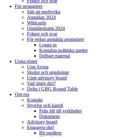
Frågor och svar
För arrangörer
Sätt att medverka
Anmälan 2024
Wildcards
Områdeskarta 2024
Frågor och svar
För redan anmälda arrangörer
Logga in
Kontakta politiska partier
Delbart material
Unga röster
Ung Arena
Skolor och ungdomar
Ungt advisory board
Vad säger du!?
Delta i GBG Round Table
Om oss
Kontakt
Styrelse och kansli
Från idé till verklighet
Dokument
Advisory board
Engagera dig!
Bli medlem