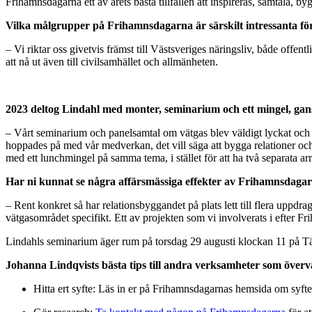
Frihamnsdagarna ett av årets bästa tillfällen att inspireras, samtala, 
Vilka målgrupper på Frihamnsdagarna är särskilt intressanta f
– Vi riktar oss givetvis främst till Västsveriges näringsliv, både offe
att nå ut även till civilsamhället och allmänheten.
2023 deltog Lindahl med monter, seminarium och ett mingel, ganska
– Vårt seminarium och panelsamtal om vätgas blev väldigt lyckat och ga
hoppades på med vår medverkan, det vill säga att bygga relationer oc
med ett lunchmingel på samma tema, i stället för att ha två separata a
Har ni kunnat se några affärsmässiga effekter av Frihamnsdaga
– Rent konkret så har relationsbyggandet på plats lett till flera uppdr
vätgasområdet specifikt. Ett av projekten som vi involverats i efter 
Lindahls seminarium äger rum på torsdag 29 augusti klockan 11 på T
Johanna Lindqvists bästa tips till andra verksamheter som över
Hitta ert syfte: Läs in er på Frihamnsdagarnas hemsida om syfte