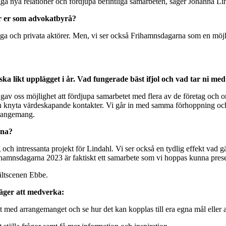
bygga nya relationer och fördjupa befintliga samarbeten, säger Johanna Li
ör er som advokatbyrå?
ntliga och privata aktörer. Men, vi ser också Frihamnsdagarna som en möj
 likt upplägget i år. Vad fungerade bäst ifjol och vad tar ni med e
v oss möjlighet att fördjupa samarbetet med flera av de företag och org
h knyta värdeskapande kontakter. Vi går in med samma förhoppning och 
rrangemang.
rna?
ag och intressanta projekt för Lindahl. Vi ser också en tydlig effekt vad
Frihamnsdagarna 2023 är faktiskt ett samarbete som vi hoppas kunna pre
ältscenen Ebbe.
väger att medverka:
t med arrangemanget och se hur det kan kopplas till era egna mål eller 