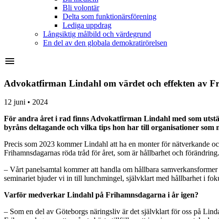
Bli volontär
Delta som funktionärsförening
Lediga uppdrag
Långsiktig målbild och värdegrund
En del av den globala demokratirörelsen
menu
Advokatfirman Lindahl om värdet och effekten av 
12 juni • 2024
För andra året i rad finns Advokatfirman Lindahl med som utst
byråns deltagande och vilka tips hon har till organisationer som
Precis som 2023 kommer Lindahl att ha en monter för nätverkande och
Frihamnsdagarnas röda tråd för året, som är hållbarhet och förändring
– Vårt panelsamtal kommer att handla om hållbara samverkansformer mel
seminariet bjuder vi in till lunchmingel, självklart med hållbarhet i fo
Varför medverkar Lindahl på Frihamnsdagarna i år igen?
– Som en del av Göteborgs näringsliv är det självklart för oss på Linda