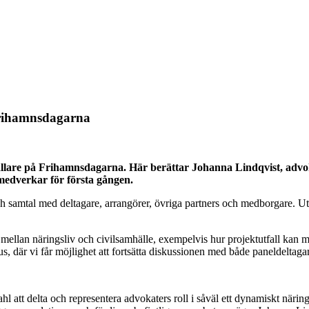
Frihamnsdagarna
ällare på Frihamnsdagarna. Här berättar Johanna Lindqvist, advo
 medverkar för första gången.
 samtal med deltagare, arrangörer, övriga partners och medborgare. Ut
.
lan näringsliv och civilsamhälle, exempelvis hur projektutfall kan mäta
kus, där vi får möjlighet att fortsätta diskussionen med både paneldeltag
hl att delta och representera advokaters roll i såväl ett dynamiskt närin