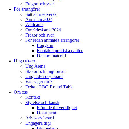
Frågor och svar
För arrangörer
Sätt att medverka
Anmälan 2024
Wildcards
Områdeskarta 2024
Frågor och svar
För redan anmälda arrangörer
Logga in
Kontakta politiska partier
Delbart material
Unga röster
Ung Arena
Skolor och ungdomar
Ungt advisory board
Vad säger du!?
Delta i GBG Round Table
Om oss
Kontakt
Styrelse och kansli
Från idé till verklighet
Dokument
Advisory board
Engagera dig!
Bli medlem