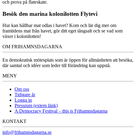
och prova på flateskate.
Besök den marina kolonilotten Flytevi
Hur kan hållbar mat odlas i havet? Kom och lär dig mer om
framtidens mat från havet, gör ditt eget tångsalt och se vad som
växer i kolonilotten!
OM FRIHAMNSDAGARNA
En demokratisk mötesplats som är öppen för allmänheten att besöka,
där samtal och idéer som leder till förändring kan uppstå.
MENY
Om oss
Tidigare år
Logga in
Pressrum (extern länk)
A Democracy Festival – this is Frihamnsdagarna
KONTAKT
info@frihamnsdagarna.se