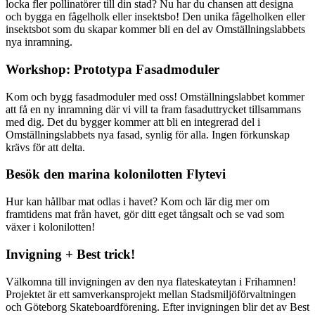
locka fler pollinatörer till din stad? Nu har du chansen att designa
och bygga en fågelholk eller insektsbo! Den unika fågelholken eller
insektsbot som du skapar kommer bli en del av Omställningslabbets
nya inramning.
Workshop: Prototypa Fasadmoduler
Kom och bygg fasadmoduler med oss! Omställningslabbet kommer
att få en ny inramning där vi vill ta fram fasaduttrycket tillsammans
med dig. Det du bygger kommer att bli en integrerad del i
Omställningslabbets nya fasad, synlig för alla. Ingen förkunskap
krävs för att delta.
Besök den marina kolonilotten Flytevi
Hur kan hållbar mat odlas i havet? Kom och lär dig mer om
framtidens mat från havet, gör ditt eget tångsalt och se vad som
växer i kolonilotten!
Invigning + Best trick!
Välkomna till invigningen av den nya flateskateytan i Frihamnen!
Projektet är ett samverkansprojekt mellan Stadsmiljöförvaltningen
och Göteborg Skateboardförening. Efter invigningen blir det av Best