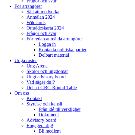
Frågor och svar
För arrangörer
Sätt att medverka
Anmälan 2024
Wildcards
Områdeskarta 2024
Frågor och svar
För redan anmälda arrangörer
Logga in
Kontakta politiska partier
Delbart material
Unga röster
Ung Arena
Skolor och ungdomar
Ungt advisory board
Vad säger du!?
Delta i GBG Round Table
Om oss
Kontakt
Styrelse och kansli
Från idé till verklighet
Dokument
Advisory board
Engagera dig!
Bli medlem