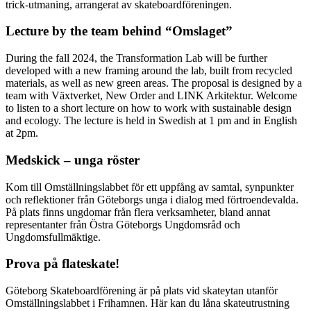
trick-utmaning, arrangerat av skateboardföreningen.
Lecture by the team behind “Omslaget”
During the fall 2024, the Transformation Lab will be further
developed with a new framing around the lab, built from recycled
materials, as well as new green areas. The proposal is designed by a
team with Växtverket, New Order and LINK Arkitektur. Welcome
to listen to a short lecture on how to work with sustainable design
and ecology. The lecture is held in Swedish at 1 pm and in English
at 2pm.
Medskick – unga röster
Kom till Omställningslabbet för ett uppfång av samtal, synpunkter
och reflektioner från Göteborgs unga i dialog med förtroendevalda.
På plats finns ungdomar från flera verksamheter, bland annat
representanter från Östra Göteborgs Ungdomsråd och
Ungdomsfullmäktige.
Prova på flateskate!
Göteborg Skateboardförening är på plats vid skateytan utanför
Omställningslabbet i Frihamnen. Här kan du låna skateutrustning