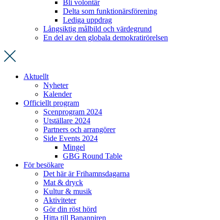
Bli volontär
Delta som funktionärsförening
Lediga uppdrag
Långsiktig målbild och värdegrund
En del av den globala demokratirörelsen
Aktuellt
Nyheter
Kalender
Officiellt program
Scenprogram 2024
Utställare 2024
Partners och arrangörer
Side Events 2024
Mingel
GBG Round Table
För besökare
Det här är Frihamnsdagarna
Mat & dryck
Kultur & musik
Aktiviteter
Gör din röst hörd
Hitta till Bananpiren