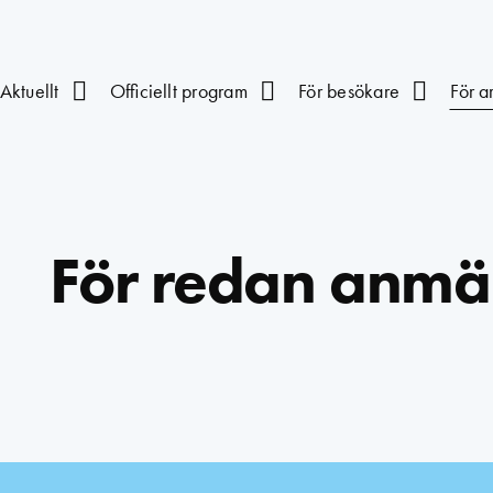
Aktuellt
Officiellt program
För besökare
För a
För redan anmä