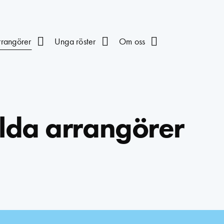
rrangörer
Unga röster
Om oss
lda arrangörer