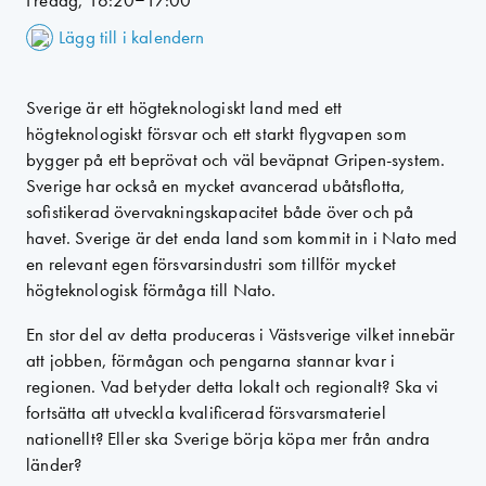
Fredag, 16:20–17:00
Lägg till i kalendern
Sverige är ett högteknologiskt land med ett
högteknologiskt försvar och ett starkt flygvapen som
bygger på ett beprövat och väl beväpnat Gripen-system.
Sverige har också en mycket avancerad ubåtsflotta,
sofistikerad övervakningskapacitet både över och på
havet. Sverige är det enda land som kommit in i Nato med
en relevant egen försvarsindustri som tillför mycket
högteknologisk förmåga till Nato.
En stor del av detta produceras i Västsverige vilket innebär
att jobben, förmågan och pengarna stannar kvar i
regionen. Vad betyder detta lokalt och regionalt? Ska vi
fortsätta att utveckla kvalificerad försvarsmateriel
nationellt? Eller ska Sverige börja köpa mer från andra
länder?