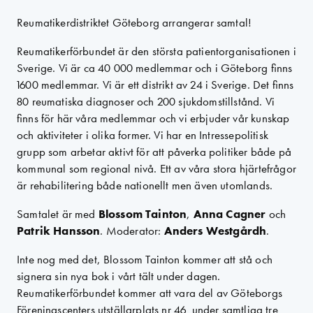
Reumatikerdistriktet Göteborg arrangerar samtal!
Reumatikerförbundet är den största patientorganisationen i
Sverige. Vi är ca 40 000 medlemmar och i Göteborg finns
1600 medlemmar. Vi är ett distrikt av 24 i Sverige. Det finns
80 reumatiska diagnoser och 200 sjukdomstillstånd. Vi
finns för här våra medlemmar och vi erbjuder vår kunskap
och aktiviteter i olika former. Vi har en Intressepolitisk
grupp som arbetar aktivt för att påverka politiker både på
kommunal som regional nivå. Ett av våra stora hjärtefrågor
är rehabilitering både nationellt men även utomlands.
Samtalet är med
Blossom Tainton
,
Anna Cagner
och
Patrik Hansson
. Moderator:
Anders Westgårdh
.
Inte nog med det, Blossom Tainton kommer att stå och
signera sin nya bok i vårt tält under dagen.
Reumatikerförbundet kommer att vara del av Göteborgs
Föreningscenters utställarplats nr 46 under samtliga tre