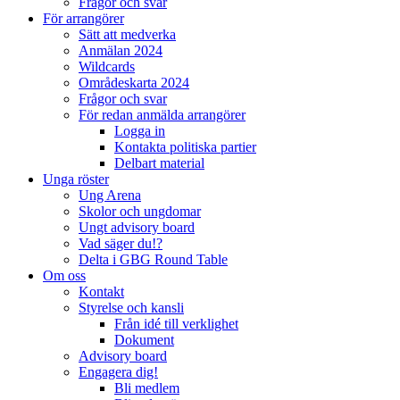
Frågor och svar
För arrangörer
Sätt att medverka
Anmälan 2024
Wildcards
Områdeskarta 2024
Frågor och svar
För redan anmälda arrangörer
Logga in
Kontakta politiska partier
Delbart material
Unga röster
Ung Arena
Skolor och ungdomar
Ungt advisory board
Vad säger du!?
Delta i GBG Round Table
Om oss
Kontakt
Styrelse och kansli
Från idé till verklighet
Dokument
Advisory board
Engagera dig!
Bli medlem