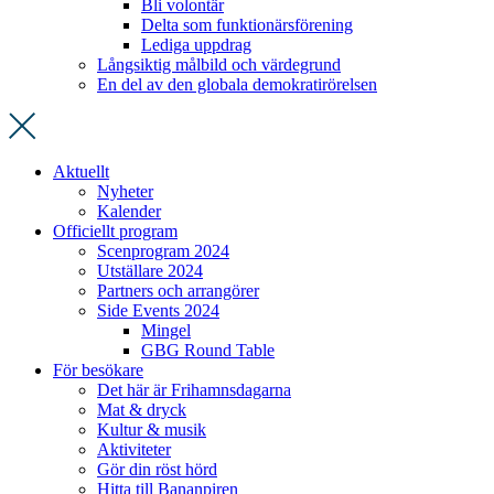
Bli volontär
Delta som funktionärsförening
Lediga uppdrag
Långsiktig målbild och värdegrund
En del av den globala demokratirörelsen
Aktuellt
Nyheter
Kalender
Officiellt program
Scenprogram 2024
Utställare 2024
Partners och arrangörer
Side Events 2024
Mingel
GBG Round Table
För besökare
Det här är Frihamnsdagarna
Mat & dryck
Kultur & musik
Aktiviteter
Gör din röst hörd
Hitta till Bananpiren