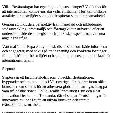
Vilka förväntningar har egentligen dagens talanger? Vad krävs för
att internationell kompetens ska välja att stanna? Hur kan vi skapa
attraktiva arbetsmiljöer som både inspirerar stimulerar samarbete?
Genom att inkludera perspektiv från mångfald och inkludering,
stadsutveckling, arbetsmiljö och företagskultur strävar vi efter att
undersöka både de strategiska och praktiska aspekterna av denna
angelägna fråga.
Vårt mål är att skapa en dynamisk diskussion som både informerar
och engagerar, med fokus på trendspaning och konkreta lösningar
för att förbättra arbetsmiljöer och stärka regionens attraktionskraft för
internationell talang.
Steptura
Steptura är ett fastighetsbolag som utvecklar destinationer,
byggnader och communities i Västsverige, där aktörer inom olika
branscher kan samlas för att adressera globala utmaningar. Idag på
våra två destinationer, GoCo Health Innovation City och Näst
Innovation Destination Torslanda, där vi skapar förutsättningar för
innovativa miljöer i syfte att utbyta kunskap och främja
tvärsektoriellt samarbete.