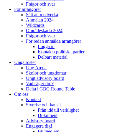
Frågor och svar
För arrangörer
Sätt att medverka
Anmälan 2024
Wildcards
Områdeskarta 2024
Frågor och svar
För redan anmälda arrangörer
Logga in
Kontakta politiska partier
Delbart material
Unga röster
Ung Arena
Skolor och ungdomar
Ungt advisory board
Vad säger du!?
Delta i GBG Round Table
Om oss
Kontakt
Styrelse och kansli
Från idé till verklighet
Dokument
Advisory board
Engagera dig!
Bli medlem