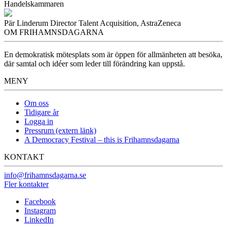
Handelskammaren
Pär Linderum
Director Talent Acquisition, AstraZeneca
OM FRIHAMNSDAGARNA
En demokratisk mötesplats som är öppen för allmänheten att besöka,
där samtal och idéer som leder till förändring kan uppstå.
MENY
Om oss
Tidigare år
Logga in
Pressrum (extern länk)
A Democracy Festival – this is Frihamnsdagarna
KONTAKT
info@frihamnsdagarna.se
Fler kontakter
Facebook
Instagram
LinkedIn