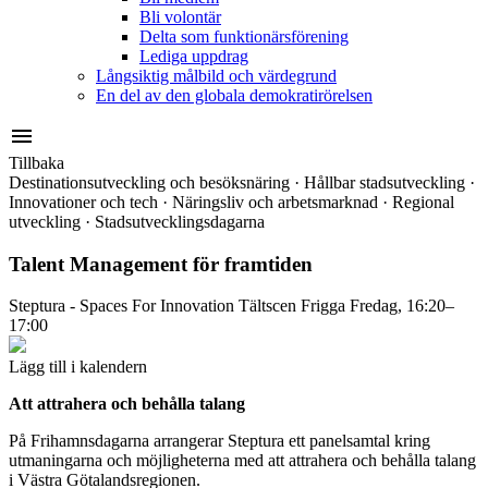
Bli volontär
Delta som funktionärsförening
Lediga uppdrag
Långsiktig målbild och värdegrund
En del av den globala demokratirörelsen
menu
Tillbaka
Destinationsutveckling och besöksnäring
·
Hållbar stadsutveckling
·
Innovationer och tech
·
Näringsliv och arbetsmarknad
·
Regional
utveckling
·
Stadsutvecklingsdagarna
Talent Management för framtiden
Steptura - Spaces For Innovation
Tältscen Frigga
Fredag, 16:20–
17:00
Lägg till i kalendern
Att attrahera och behålla talang
På Frihamnsdagarna arrangerar Steptura ett panelsamtal kring
utmaningarna och möjligheterna med att attrahera och behålla talang
i Västra Götalandsregionen.