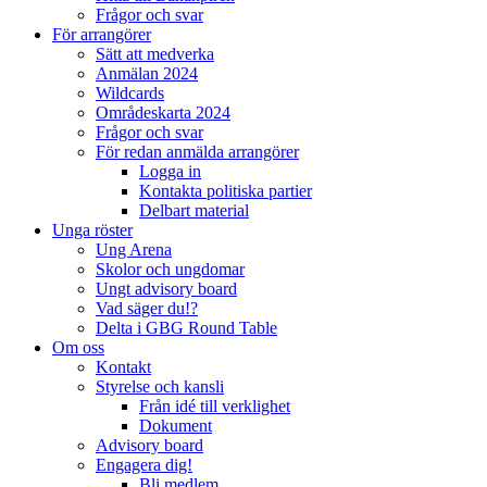
Frågor och svar
För arrangörer
Sätt att medverka
Anmälan 2024
Wildcards
Områdeskarta 2024
Frågor och svar
För redan anmälda arrangörer
Logga in
Kontakta politiska partier
Delbart material
Unga röster
Ung Arena
Skolor och ungdomar
Ungt advisory board
Vad säger du!?
Delta i GBG Round Table
Om oss
Kontakt
Styrelse och kansli
Från idé till verklighet
Dokument
Advisory board
Engagera dig!
Bli medlem