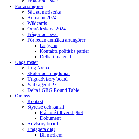
Frågor och svar
För arrangörer
Sätt att medverka
Anmälan 2024
Wildcards
Områdeskarta 2024
Frågor och svar
För redan anmälda arrangörer
Logga in
Kontakta politiska partier
Delbart material
Unga röster
Ung Arena
Skolor och ungdomar
Ungt advisory board
Vad säger du!?
Delta i GBG Round Table
Om oss
Kontakt
Styrelse och kansli
Från idé till verklighet
Dokument
Advisory board
Engagera dig!
Bli medlem