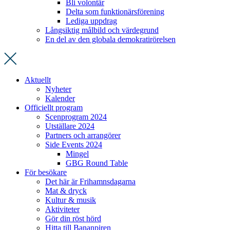
Bli volontär
Delta som funktionärsförening
Lediga uppdrag
Långsiktig målbild och värdegrund
En del av den globala demokratirörelsen
Aktuellt
Nyheter
Kalender
Officiellt program
Scenprogram 2024
Utställare 2024
Partners och arrangörer
Side Events 2024
Mingel
GBG Round Table
För besökare
Det här är Frihamnsdagarna
Mat & dryck
Kultur & musik
Aktiviteter
Gör din röst hörd
Hitta till Bananpiren