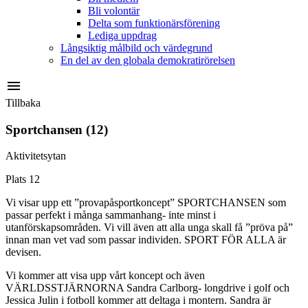
Bli volontär
Delta som funktionärsförening
Lediga uppdrag
Långsiktig målbild och värdegrund
En del av den globala demokratirörelsen
menu
Tillbaka
Sportchansen (12)
Aktivitetsytan
Plats 12
Vi visar upp ett ”provapåsportkoncept” SPORTCHANSEN som
passar perfekt i många sammanhang- inte minst i
utanförskapsområden. Vi vill även att alla unga skall få ”pröva på”
innan man vet vad som passar individen. SPORT FÖR ALLA är
devisen.
Vi kommer att visa upp vårt koncept och även
VÄRLDSSTJÄRNORNA Sandra Carlborg- longdrive i golf och
Jessica Julin i fotboll kommer att deltaga i montern. Sandra är